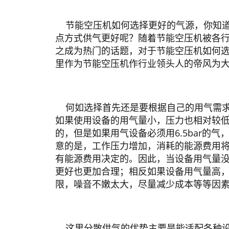
杆
压
节能空压机如何选择更好的气源，你知道
缩
点方式供气更好呢？随着节能空压机被各
机
之成为热门的话题，对于节能空压机如何
里作为节能空压机作行业领头人的帝风为
船
用
螺
杆
何如选择首先还是要根据自己的用气需求
空
如果使用设备的用气量小，压力也相对较
压
的，但是如果用气设备必须用6.5bar的
机
意的是，工作压力增加，消耗的能源费用
有能源费用决定的。因此，当设备用气量
无
更好也更加合理；相反如果设备用气量高
油
限，噪音不嫩太大，尽量减少成本等等因
水
润
滑
螺
这里分散供气的优势主要是能适配各种设