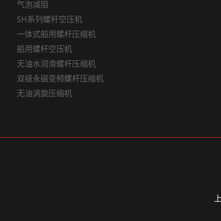
气泡减阻
油
涡
SH系列螺杆空压机
旋
一体式船用螺杆压缩机
压
船用螺杆空压机
缩
无油水润滑螺杆压缩机
机
双级永磁变频螺杆压缩机
永
无油涡旋压缩机
磁
变
频
语言
螺
杆
压
缩
机
上
激