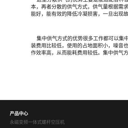
杆
本，再者分散的供气方式，供气量根据需
压
能好，能有效的降低冷凝损害，一旦出现
缩
机
集中供气方式的优势很多工作都可以集中
双
装费用比较低，使用的占地面积小，噪音
级
作效率高，从而能耗费用较低。集中供气
永
磁
变
频
螺
杆
压
缩
机
产品中心
永磁变频一体式螺杆空压机
无