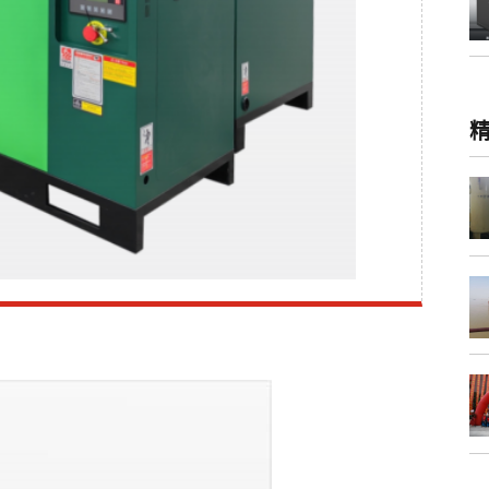
宣
传
视
频
H
环
境
图
片
展
示
公
司
荣
誉