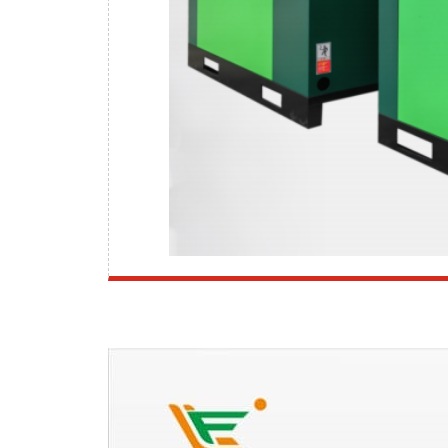
减
阻
S
系
列
螺
杆
空
压
机
一
体
式
船
用
螺