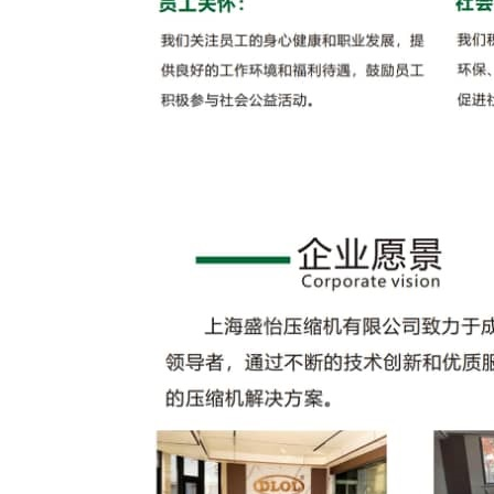
缩
机
高
效
螺
杆
压
缩
机
P
吹
瓶
无
油
空
气