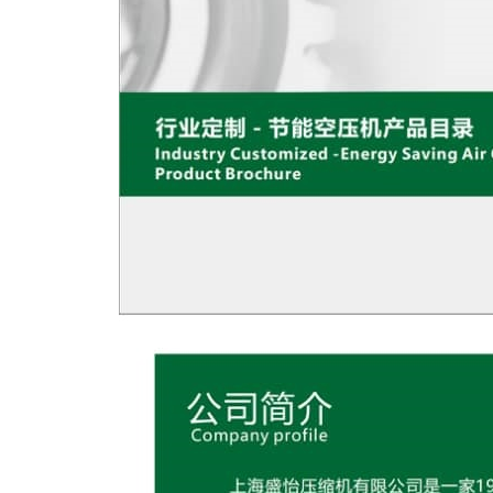
杆
压
缩
机
双
级
永
磁
变
频
螺
杆
压
缩
机
无