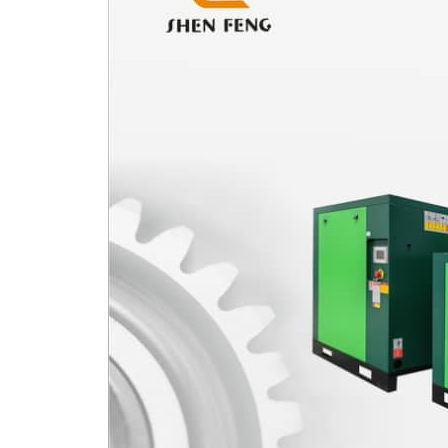
杆
压
缩
机
船
用
螺
杆
空
压
机
无
油
水
润
滑
螺