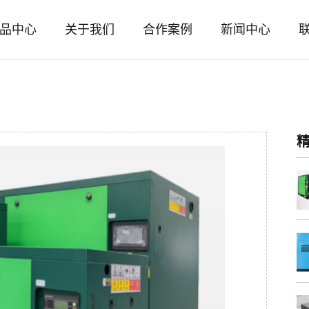
品中心
关于我们
合作案例
新闻中心
公
公
司
司
介
新
绍
闻
企
行
业
业
文
动
化
态
组
织
机
构