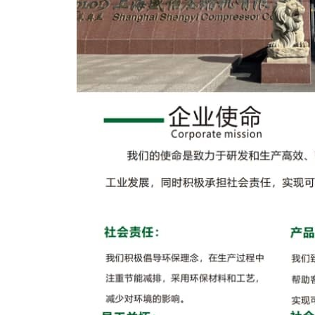
机
（
系
列
工
程
专
用
螺
杆
空
压
机
活
塞
压