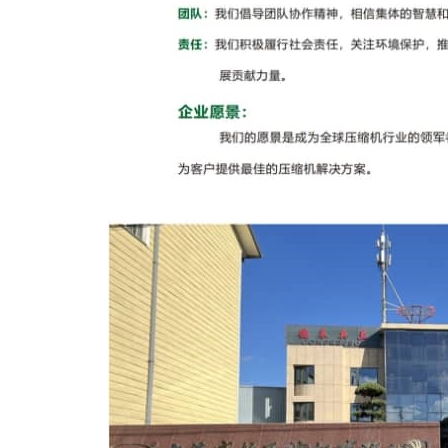
光
切
割
专
用
螺
杆
空
压
机
干
式
无
油
螺
杆
压
缩