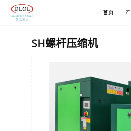
首页
产
永
磁
SH螺杆压缩机
变
Search
频
一
体
式
螺
杆
空
压
机
气
泡