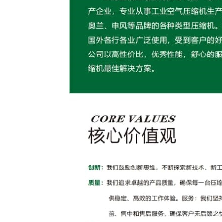
油
涡
旋
压
缩
机
永
磁
变
频
螺
杆
压
缩
机
激